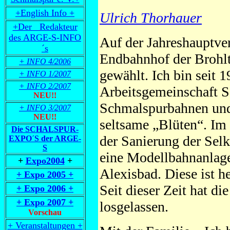
+English Info +
Ulrich Thorhauer
+Der Redakteur
des ARGE-S-INFO
Auf der Jahreshauptv
´s
Endbahnhof der Brohl
+ INFO 4/2006
gewählt. Ich bin seit 
+ INFO 1/2007
+ INFO 2/2007
Arbeitsgemeinschaft Sc
NEU!!
Schmalspurbahnen und
+ INFO 3/2007
NEU!!
seltsame „Blüten“. Im 
Die SCHALSPUR-
der Sanierung der Selk
EXPO´S der ARGE-
S
eine Modellbahnanlag
+
Expo2004
+
Alexisbad. Diese ist h
+ Expo 2005 +
Seit dieser Zeit hat d
+ Expo 2006 +
+ Expo 2007 +
losgelassen.
Vorschau
+ Veranstaltungen +