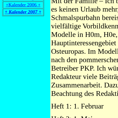
Mit der Familie – Ich 
+Kalender 2006 +
es keinen Urlaub mehr
+ Kalender 2007 +
Schmalspurbahn bereis
vielfältige Vorbildken
Modelle in H0m, H0e, 
Hauptinteressengebiet
Osteuropas. Im Modell
nach den pommersche
Betreiber PKP. Ich wün
Redakteur viele Beiträ
Zusammenarbeit. Dazu 
Beachtung des Redakti
Heft 1: 1. Februar